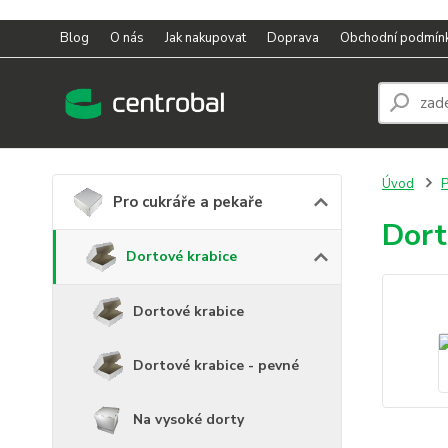
Blog
O nás
Jak nakupovat
Doprava
Obchodní podmín
Úvod
P
Pro cukráře a pekaře
Dort
Dortové krabice
Dortové krabice
Dortové krabice - pevné
Na vysoké dorty