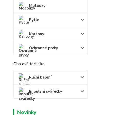
Motouzy
Pytle
Kartony
Ochranné prvky
Obalová technika
Ruční balení
Impulsní svářečky
Novinky