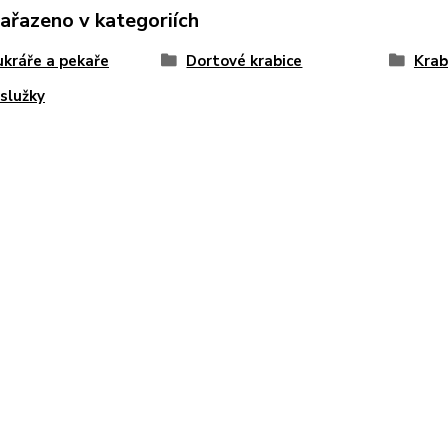
zařazeno v kategoriích
ukráře a pekaře
Dortové krabice
Krab
služky