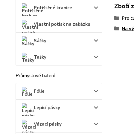
Zboží 
Potištěné krabice
Pro c
Vlastní potisk na zakázku
Na vý
Sáčky
Tašky
Průmyslové balení
Fólie
Lepící pásky
Vázací pásky