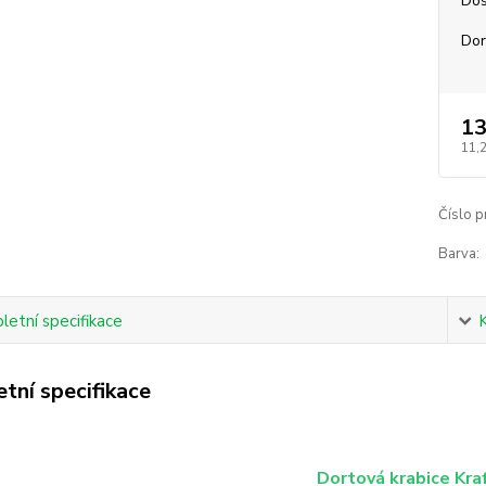
Dos
Dor
13
11,
Číslo p
Barva:
etní specifikace
tní specifikace
Dortová krabice Kra