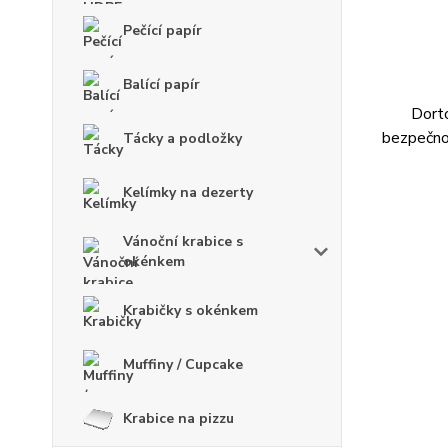
Pečící papír
Balící papír
Dort
bezpečnos
Tácky a podložky
Kelímky na dezerty
Vánoční krabice s
okénkem
Krabičky s okénkem
Muffiny / Cupcake
Krabice na pizzu