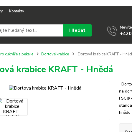
ky
Kontakty
Nevíte
Hledat
+420
ro cukráře a pekaře
Dortové krabice
Dortová krabice KRAFT - Hně
ová krabice KRAFT - Hnědá
Dortov
na dor
FSC® c
standa
hnědo 