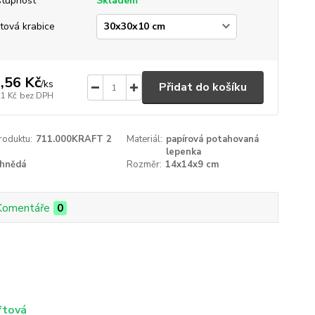
tupnost
Skladem
tová krabice
,56 Kč
/
ks
Přidat do košíku
21 Kč
bez DPH
roduktu:
711.000KRAFT 2
Materiál:
papírová potahovaná
lepenka
hnědá
Rozměr:
14x14x9 cm
Komentáře
0
ftová