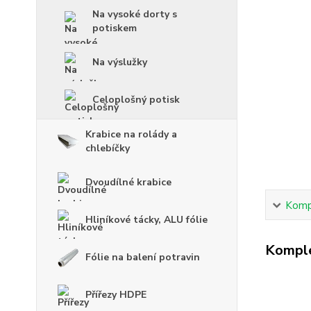
Na vysoké dorty s
potiskem
Na výslužky
Celoplošný potisk
Krabice na rolády a
chlebíčky
Dvoudílné krabice
Kompl
Hliníkové tácky, ALU fólie
Komple
Fólie na balení potravin
Přířezy HDPE