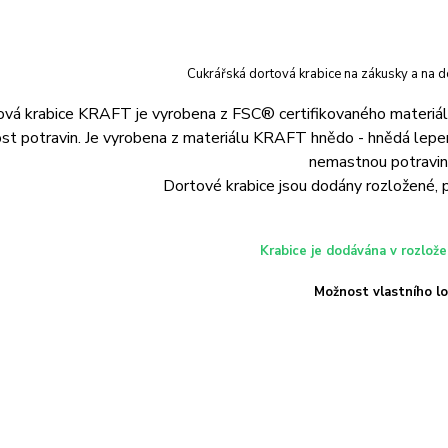
Cukrářská dortová krabice na zákusky a na d
ová krabice KRAFT je vyrobena z FSC® certifikovaného materiá
t potravin. Je vyrobena z materiálu KRAFT hnědo - hnědá lepen
nemastnou potravin
Dortové krabice jsou dodány rozložené, p
Krabice je dodávána v rozlož
Možnost vlastního l