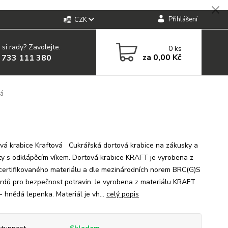
Přihlášení
CZK
 si rady? Zavolejte.
0
ks
za
0,00 Kč
 733 111 380
dá
á krabice Kraftová Cukrářská dortová krabice na zákusky a
ty s odklápěcím víkem. Dortová krabice KRAFT je vyrobena z
ertifikovaného materiálu a dle mezinárodních norem BRC(G)S
rdů pro bezpečnost potravin. Je vyrobena z materiálu KRAFT
- hnědá lepenka. Materiál je vh...
celý popis