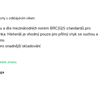
orty s odklápěcím víkem.
lu a dle mezinárodních norem BRC(G)S standardů pro
ka. Materiál je vhodný pouze pro přímý styk se suchou a
ou.
ro snadnější skladování.
eném stavu.
oga