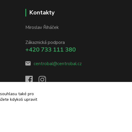
Kontakty
Miroslav Řiháček
Zákaznická podpora
+420 733 111 380
centrobal@centrobal.cz
 souhlasu také pro
žete kdykoli upravit