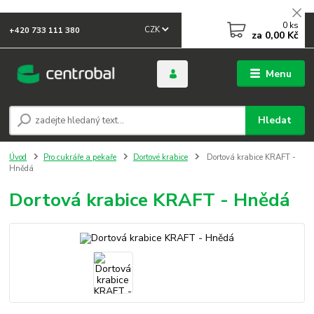
0
ks
CZK
+420 733 111 380
za
0,00 Kč
Menu
Hledat
Úvod
Pro cukráře a pekaře
Dortové krabice
Dortová krabice KRAFT -
Hnědá
Dortová krabice KRAFT - Hnědá