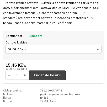
Dortová krabice Kraftová Cukrářská dortová krabice na zákusky a na
dorty s odklápěcím víkem. Dortová krabice KRAFT je vyrobena z FSC®
certifikovaného materiálu a dle mezinárodních norem BRC(G)S
standardů pro bezpečnost potravin. Je vyrobena z materiálu KRAFT
hnědo - hnědá lepenka. Materiál je vh...
celý popis
Dostupnost
Skladem
Dortová krabice
15,46 Kč
/
ks
12,78 Kč
bez DPH
Přidat do košíku
Číslo produktu:
711.000KRAFT 3
Materiál:
papírová potahovaná lepenka
Barva:
hnědá
Rozměr:
14x14x9 cm