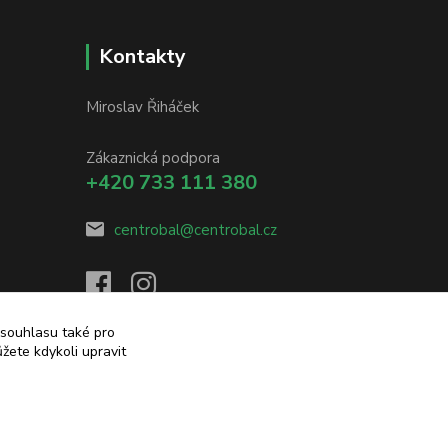
Kontakty
Miroslav Řiháček
Zákaznická podpora
+420 733 111 380
centrobal@centrobal.cz
 souhlasu také pro
žete kdykoli upravit