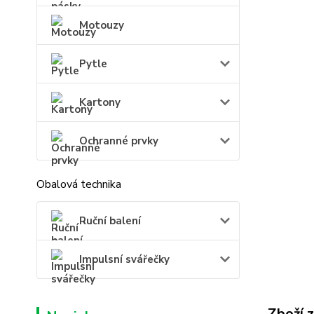
Motouzy
Pytle
Kartony
Ochranné prvky
Obalová technika
Ruční balení
Impulsní svářečky
Zboží 