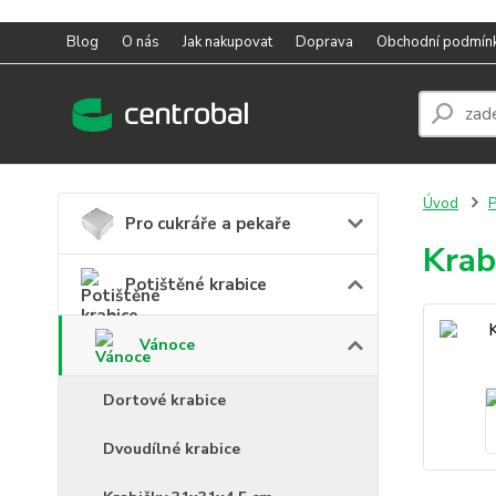
Blog
O nás
Jak nakupovat
Doprava
Obchodní podmín
Úvod
P
Pro cukráře a pekaře
Krab
Potištěné krabice
Vánoce
Dortové krabice
Dvoudílné krabice