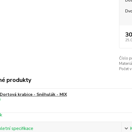
Dos
Dvo
30
25,
Číslo p
Materiá
Počet v
é produkty
Dortová krabice - Sněhulák - MIX
etní specifikace