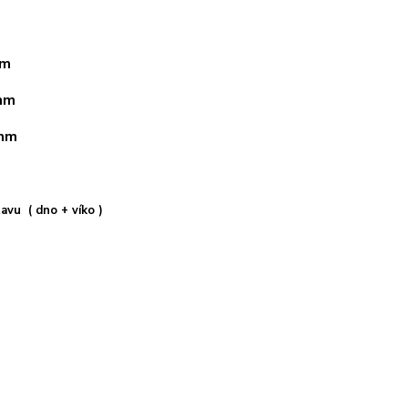
mm
 mm
 mm
avu ( dno + víko )