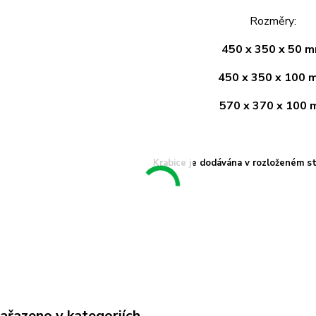
Rozměry:
450 x 350 x 50 
450 x 350 x 100
570 x 370 x 100
Krabice je dodávána v rozloženém st
zařazeno v kategoriích