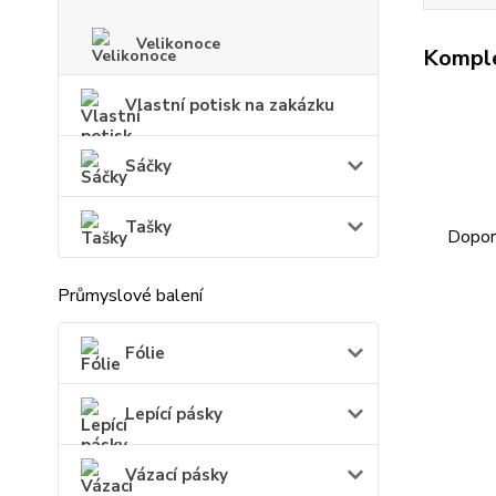
Velikonoce
Komple
Vlastní potisk na zakázku
Sáčky
Tašky
Doporu
Průmyslové balení
Fólie
Lepící pásky
Vázací pásky