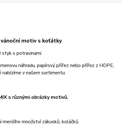
 vánoční motiv s koťátky
styk s potravinami.
rgamenovu náhradu, papírový přířez nebo přířez z HDPE,
rý nabízíme v našem sortimentu.
MIX s různými obrázky motivů.
ní menšího množství zákusků, koláčků.