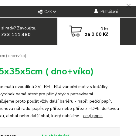
Přihlášení
CZK
 si rady? Zavolejte.
0
ks
za
0,00 Kč
 733 111 380
cm ( dno+víko)
 45x35x5cm ( dno+víko)
e malá dvoudílná 3VL BH - Bílá vánoční motiv s koťátky
výrobek nemá atest pro přímý styk s potravinami.
ujeme proto použít vždy další bariéru - např.: pečící papír,
enovu náhradu, papírový přířez nebo přířez z HDPE, dortovou
u, alobal nebo další obal, který nabízíme...
celý popis