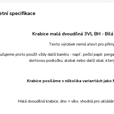
tní specifikace
Krabice malá dvoudílná 3VL BH - Bílá
Tento výrobek nemá atest pro přímý 
čujeme proto použít vždy další bariéru - např.: pečící papír, pe
dortovou podložku, alobal nebo další obal, kte
Krabice posíláme v několika variantách jako 
Malá dvoudílná krabice, dno + víko, vhodná pro ukládá