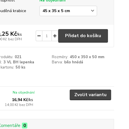
tupnost
Na objednání
udílná krabice
,25 Kč
/
ks
Přidat do košíku
00 Kč
bez DPH
roduktu:
021
Rozměry:
450 x 350 x 50 mm
l:
3 VL BH lepenka
Barva:
bílo hnědá
 kartonu:
50 ks
Na objednání
Zvolit variantu
16,94 Kč
/
ks
14,00 Kč
bez DPH
Komentáře
0