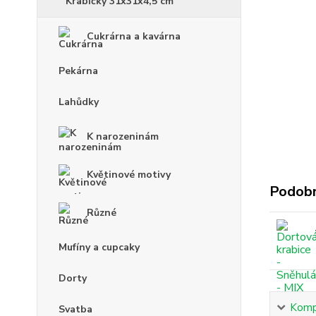
Krabičky 31x31x4,5 cm
Cukrárna a kavárna
Pekárna
Lahůdky
K narozeninám
Květinové motivy
Podobn
Různé
Mufíny a cupcaky
Dorty
Kompl
Svatba