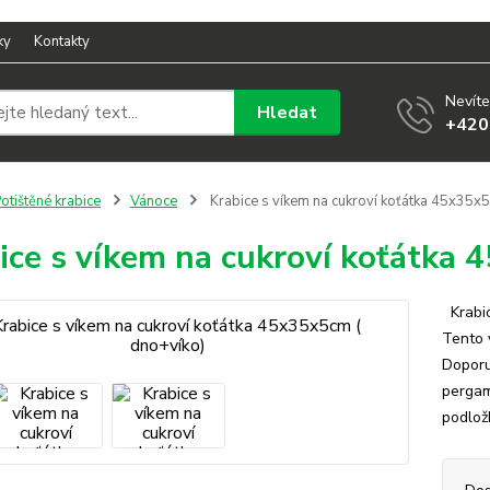
ky
Kontakty
Nevíte
Hledat
+420
otištěné krabice
Vánoce
Krabice s víkem na cukroví koťátka 45x35x5
ice s víkem na cukroví koťátka
Krabic
Tento 
Doporuč
pergam
podložk