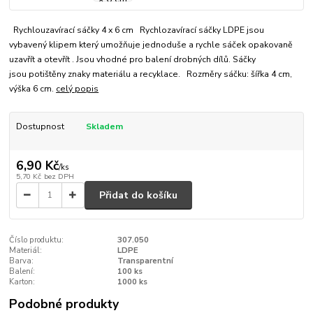
Rychlouzavírací sáčky 4 x 6 cm Rychlozavírací sáčky LDPE jsou
vybavený klipem který umožňuje jednoduše a rychle sáček opakovaně
uzavřít a otevřít . Jsou vhodné pro balení drobných dílů. Sáčky
jsou potištěny znaky materiálu a recyklace. Rozměry sáčku: šířka 4 cm,
výška 6 cm.
celý popis
Dostupnost
Skladem
6,90 Kč
/
ks
5,70 Kč
bez DPH
Přidat do košíku
Číslo produktu:
307.050
Materiál:
LDPE
Barva:
Transparentní
Balení:
100 ks
Karton:
1000 ks
Podobné produkty