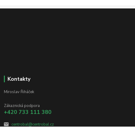
Kontakty
Miroslav Řiháček
Zákaznická podpora
+420 733 111 380
centrobal@centrobal.cz