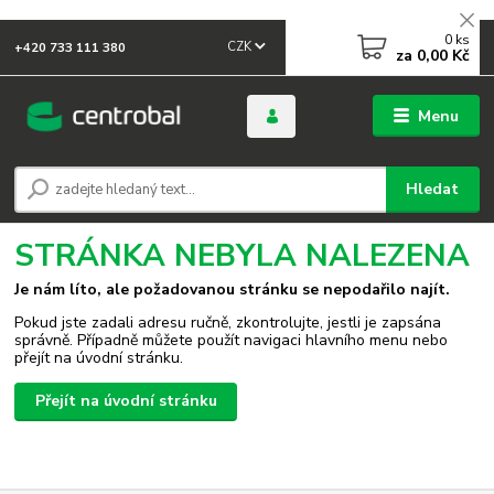
0
ks
CZK
+420 733 111 380
za
0,00 Kč
Menu
Hledat
STRÁNKA NEBYLA NALEZENA
Je nám líto, ale požadovanou stránku se nepodařilo najít.
Pokud jste zadali adresu ručně, zkontrolujte, jestli je zapsána
správně. Případně můžete použít navigaci hlavního menu nebo
přejít na úvodní stránku.
Přejít na úvodní stránku