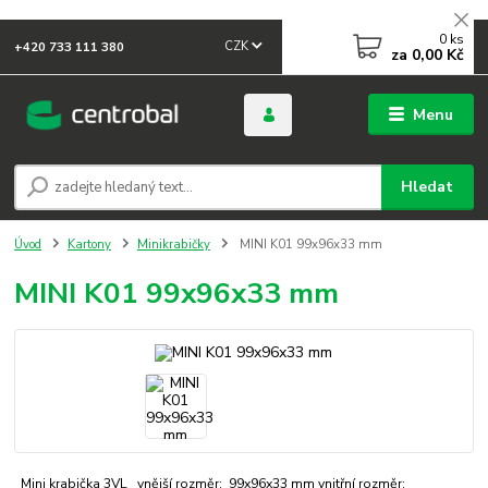
0
ks
CZK
+420 733 111 380
za
0,00 Kč
Menu
Hledat
Úvod
Kartony
Minikrabičky
MINI K01 99x96x33 mm
MINI K01 99x96x33 mm
Mini krabička 3VL vnější rozměr: 99x96x33 mm vnitřní rozměr: