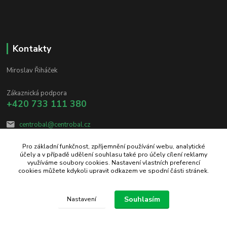
Kontakty
Miroslav Řiháček
Zákaznická podpora
+420 733 111 380
centrobal@centrobal.cz
Pro základní funkčnost, zpříjemnění používání webu, analytické
účely a v případě udělení souhlasu také pro účely cílení reklamy
využíváme soubory cookies. Nastavení vlastních preferencí
cookies můžete kdykoli upravit odkazem ve spodní části stránek.
Upravit sběr cookies.
Souhlasím
Nastavení
Vytvořeno na
Eshop-rychle.cz