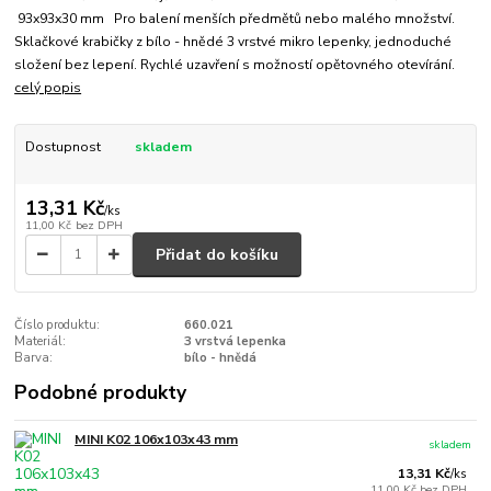
93x93x30 mm Pro balení menších předmětů nebo malého množství.
Sklačkové krabičky z bílo - hnědé 3 vrstvé mikro lepenky, jednoduché
složení bez lepení. Rychlé uzavření s možností opětovného otevírání.
celý popis
Dostupnost
skladem
13,31 Kč
/
ks
11,00 Kč
bez DPH
Přidat do košíku
Číslo produktu:
660.021
Materiál:
3 vrstvá lepenka
Barva:
bílo - hnědá
Podobné produkty
MINI K02 106x103x43 mm
skladem
13,31 Kč
/
ks
11,00 Kč
bez DPH